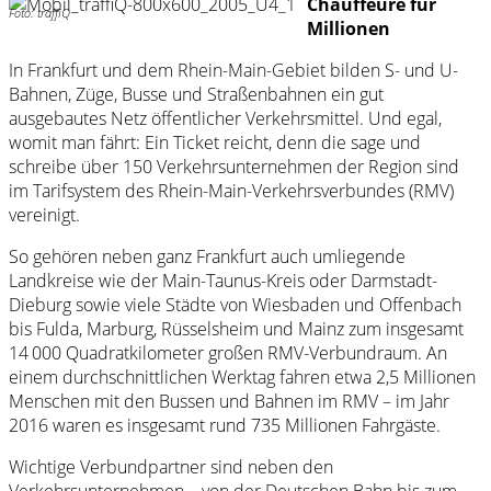
Chauffeure für
Foto: traffiQ
Millionen
In Frankfurt und dem Rhein-Main-Gebiet bilden S- und U-
Bahnen, Züge, Busse und Straßenbahnen ein gut
ausgebautes Netz öffentlicher Verkehrsmittel. Und egal,
womit man fährt: Ein Ticket reicht, denn die sage und
schreibe über 150 Verkehrsunternehmen der Region sind
im Tarifsys­tem des Rhein-Main-Verkehrsverbundes (RMV)
vereinigt.
So gehören neben ganz Frankfurt auch umliegende
Landkreise wie der Main-Taunus-Kreis oder Darm­stadt-
Dieburg sowie viele Städte von Wiesbaden und Offenbach
bis Fulda, Marburg, Rüsselsheim und Mainz zum insgesamt
14 000 Quadratkilometer großen RMV-Verbundraum. An
einem durchschnittlichen Werktag fahren etwa 2,5 Millionen
Menschen mit den Bussen und Bahnen im RMV – im Jahr
2016 waren es insgesamt rund 735 Millionen Fahrgäste.
Wichtige Verbundpartner sind neben den
Verkehrsunternehmen – von der Deutschen Bahn bis zum