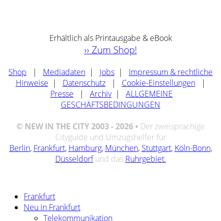
Erhältlich als Printausgabe & eBook
›› Zum Shop!
Shop
|
Mediadaten
|
Jobs
|
Impressum & rechtliche
Hinweise
|
Datenschutz
|
Cookie-Einstellungen
|
Presse
|
Archiv
|
ALLGEMEINE
GESCHÄFTSBEDINGUNGEN
© NEW IN THE CITY 2003 - 2026 •
Der zweisprachige
Cityguide und Umzugshelfer für
Berlin
,
Frankfurt
,
Hamburg
,
München
,
Stuttgart
,
Köln-Bonn
,
Düsseldorf
und das
Ruhrgebiet.
Frankfurt
Neu in Frankfurt
Telekommunikation