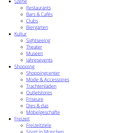
Szene
Restaurants
Bars & Cafés
Clubs
Biergärten
Kultur
Sightseeing
Theater
Museen
Jahresevents
Shopping
Shoppingcenter
Mode & Accessoires
Trachtenläden
Outletstores
Friseure
Dies & das
Möbelgeschäfte
Freizeit
Freizeitziele
Sport in München