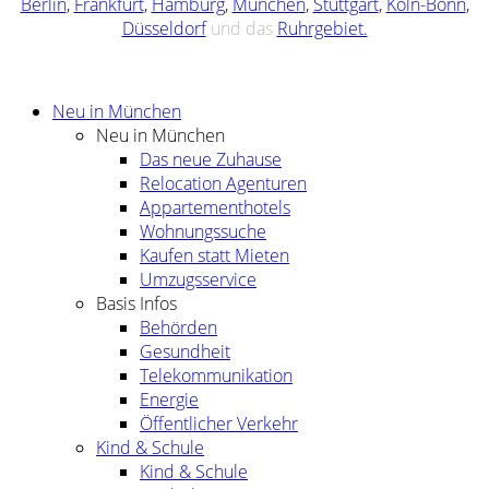
Berlin
,
Frankfurt
,
Hamburg
,
München
,
Stuttgart
,
Köln-Bonn
,
Düsseldorf
und das
Ruhrgebiet.
Neu in München
Neu in München
Das neue Zuhause
Relocation Agenturen
Appartementhotels
Wohnungssuche
Kaufen statt Mieten
Umzugsservice
Basis Infos
Behörden
Gesundheit
Telekommunikation
Energie
Öffentlicher Verkehr
Kind & Schule
Kind & Schule