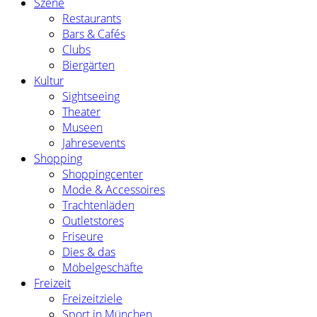
Szene
Restaurants
Bars & Cafés
Clubs
Biergärten
Kultur
Sightseeing
Theater
Museen
Jahresevents
Shopping
Shoppingcenter
Mode & Accessoires
Trachtenläden
Outletstores
Friseure
Dies & das
Möbelgeschäfte
Freizeit
Freizeitziele
Sport in München