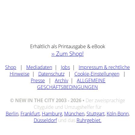
Erhältlich als Printausgabe & eBook
›› Zum Shop!
Shop
|
Mediadaten
|
Jobs
|
Impressum & rechtliche
Hinweise
|
Datenschutz
|
Cookie-Einstellungen
|
Presse
|
Archiv
|
ALLGEMEINE
GESCHÄFTSBEDINGUNGEN
© NEW IN THE CITY 2003 - 2026 •
Der zweisprachige
Cityguide und Umzugshelfer für
Berlin
,
Frankfurt
,
Hamburg
,
München
,
Stuttgart
,
Köln-Bonn
,
Düsseldorf
und das
Ruhrgebiet.