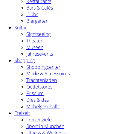
Restaurants
Bars & Cafés
Clubs
Biergärten
Kultur
Sightseeing
Theater
Museen
Jahresevents
Shopping
Shoppingcenter
Mode & Accessoires
Trachtenläden
Outletstores
Friseure
Dies & das
Möbelgeschäfte
Freizeit
Freizeitziele
Sport in München
Fitness & Wellness