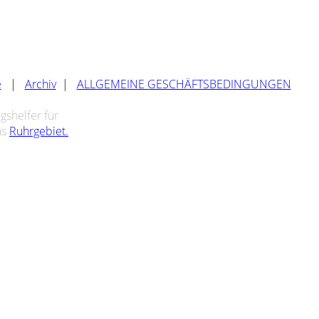
e
|
Archiv
|
ALLGEMEINE GESCHÄFTSBEDINGUNGEN
shelfer für
as
Ruhrgebiet.