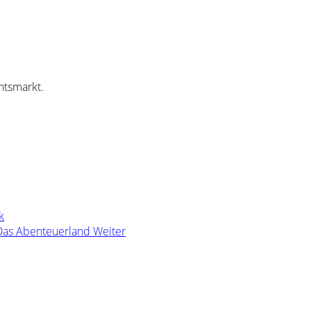
htsmarkt.
k
 Das Abenteuerland
Weiter