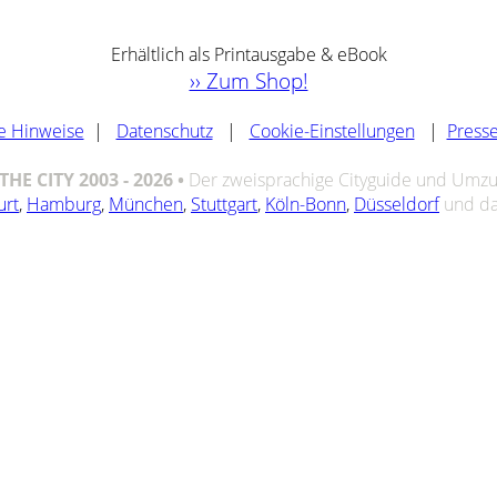
Erhältlich als Printausgabe & eBook
›› Zum Shop!
e Hinweise
|
Datenschutz
|
Cookie-Einstellungen
|
Press
HE CITY 2003 - 2026 •
Der zweisprachige Cityguide und Umzug
urt
,
Hamburg
,
München
,
Stuttgart
,
Köln-Bonn
,
Düsseldorf
und d