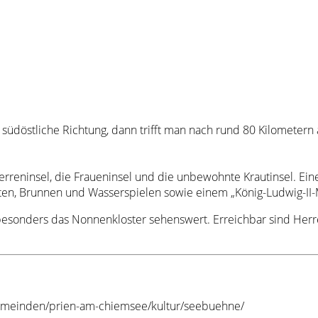
n südöstliche Richtung, dann trifft man nach rund 80 Kilomete
 Herreninsel, die Fraueninsel und die unbewohnte Krautinsel. Ei
ten, Brunnen und Wasserspielen sowie einem „König-Ludwig-II
 besonders das Nonnenkloster sehenswert. Erreichbar sind He
-gemeinden/prien-am-chiemsee/kultur/seebuehne/