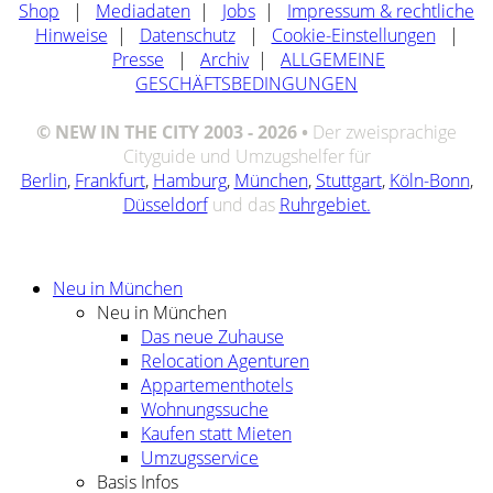
Shop
|
Mediadaten
|
Jobs
|
Impressum & rechtliche
Hinweise
|
Datenschutz
|
Cookie-Einstellungen
|
Presse
|
Archiv
|
ALLGEMEINE
GESCHÄFTSBEDINGUNGEN
© NEW IN THE CITY 2003 - 2026 •
Der zweisprachige
Cityguide und Umzugshelfer für
Berlin
,
Frankfurt
,
Hamburg
,
München
,
Stuttgart
,
Köln-Bonn
,
Düsseldorf
und das
Ruhrgebiet.
Neu in München
Neu in München
Das neue Zuhause
Relocation Agenturen
Appartementhotels
Wohnungssuche
Kaufen statt Mieten
Umzugsservice
Basis Infos