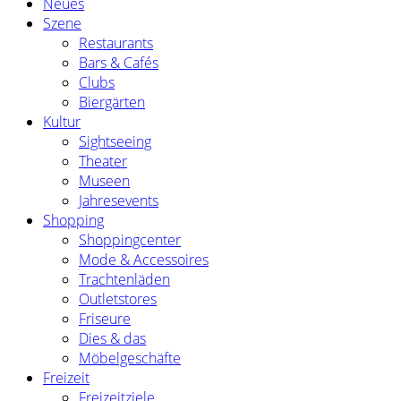
Neues
Szene
Restaurants
Bars & Cafés
Clubs
Biergärten
Kultur
Sightseeing
Theater
Museen
Jahresevents
Shopping
Shoppingcenter
Mode & Accessoires
Trachtenläden
Outletstores
Friseure
Dies & das
Möbelgeschäfte
Freizeit
Freizeitziele