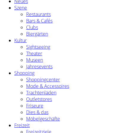
Neues
Szene
Restaurants
Bars & Cafés
Clubs
Biergärten
Kultur
Sightseeing
Theater
Museen
Jahresevents
Shopping
Shoppingcenter
Mode & Accessoires
Trachtenläden
Outletstores
Friseure
Dies & das
Möbelgeschäfte
Freizeit
Freizeitziele