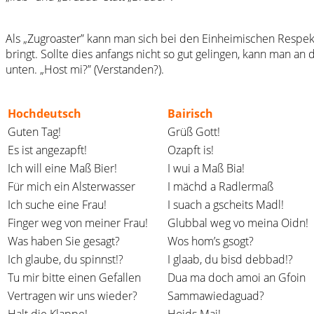
Als „Zugroaster” kann man sich bei den Einheimischen Respek
bringt. Sollte dies anfangs nicht so gut gelingen, kann man a
unten. „Host mi?” (Verstanden?).
Hochdeutsch
Bairisch
Guten Tag!
Grüß Gott!
Es ist angezapft!
Ozapft is!
Ich will eine Maß Bier!
I wui a Maß Bia!
Für mich ein Alsterwasser
I mächd a Radlermaß
Ich suche eine Frau!
I suach a gscheits Madl!
Finger weg von meiner Frau!
Glubbal weg vo meina Oidn!
Was haben Sie gesagt?
Wos hom’s gsogt?
Ich glaube, du spinnst!?
I glaab, du bisd debbad!?
Tu mir bitte einen Gefallen
Dua ma doch amoi an Gfoin
Vertragen wir uns wieder?
Sammawiedaguad?
Halt die Klappe!
Hoids Mai!