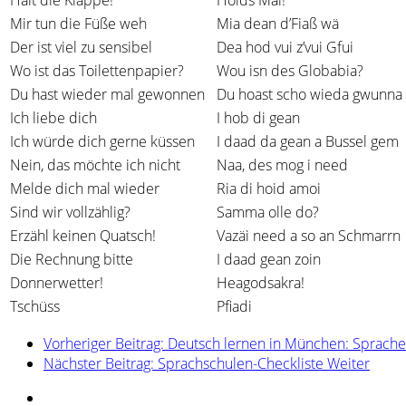
Mir tun die Füße weh
Mia dean d’Fiaß wä
Der ist viel zu sensibel
Dea hod vui z’vui Gfui
Wo ist das Toilettenpapier?
Wou isn des Globabia?
Du hast wieder mal gewonnen
Du hoast scho wieda gwunna
Ich liebe dich
I hob di gean
Ich würde dich gerne küssen
I daad da gean a Bussel gem
Nein, das möchte ich nicht
Naa, des mog i need
Melde dich mal wieder
Ria di hoid amoi
Sind wir vollzählig?
Samma olle do?
Erzähl keinen Quatsch!
Vazäi need a so an Schmarrn
Die Rechnung bitte
I daad gean zoin
Donnerwetter!
Heagodsakra!
Tschüss
Pfiadi
Vorheriger Beitrag: Deutsch lernen in München: Sprache
Nächster Beitrag: Sprachschulen-Checkliste
Weiter