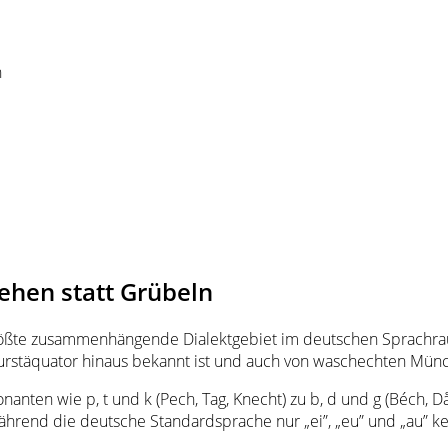
n
ehen statt Grübeln
 größte zusammenhängende Dialektgebiet im deutschen Sprachrau
ßwurstäquator hinaus bekannt ist und auch von waschechten Mü
sonanten wie p, t und k (Pech, Tag, Knecht) zu b, d und g (Béc
rend die deutsche Standardsprache nur „ei”, „eu” und „au” kennt.