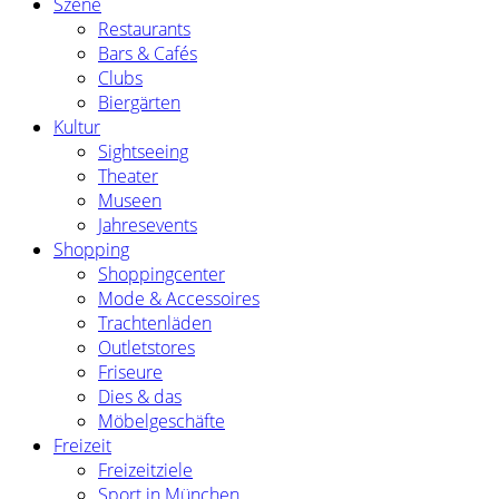
Szene
Restaurants
Bars & Cafés
Clubs
Biergärten
Kultur
Sightseeing
Theater
Museen
Jahresevents
Shopping
Shoppingcenter
Mode & Accessoires
Trachtenläden
Outletstores
Friseure
Dies & das
Möbelgeschäfte
Freizeit
Freizeitziele
Sport in München