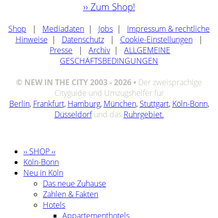
›› Zum Shop!
Shop
|
Mediadaten
|
Jobs
|
Impressum & rechtliche
Hinweise
|
Datenschutz
|
Cookie-Einstellungen
|
Presse
|
Archiv
|
ALLGEMEINE
GESCHÄFTSBEDINGUNGEN
© NEW IN THE CITY 2003 - 2026 •
Der zweisprachige
Cityguide und Umzugshelfer für
Berlin
,
Frankfurt
,
Hamburg
,
München
,
Stuttgart
,
Köln-Bonn
,
Düsseldorf
und das
Ruhrgebiet.
›› SHOP ‹‹
Köln-Bonn
Neu in Köln
Das neue Zuhause
Zahlen & Fakten
Hotels
Appartementhotels